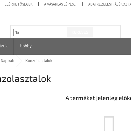
ELÉRHETŐSÉGEK
A VÁSÁRLÁS LÉPÉSEI
ADATKEZELÉSI TÁJÉKOZT
KERESÉS
áruk
Hobby
Nappali
Konzolasztalok
zolasztalok
A terméket jelenleg előké