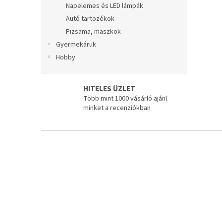
Napelemes és LED lámpák
Autó tartozékok
Pizsama, maszkok
Gyermekáruk
Hobby
HITELES ÜZLET
Több mint 1000 vásárló ajánl
minket a recenziókban
L
á
b
l
é
c