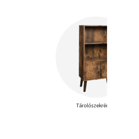
Tárolószekrények