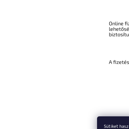
Online fi
lehetős
biztosít
A fizeté
Sütiket hasz