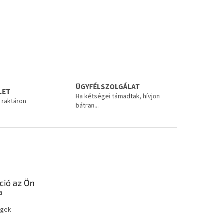
ÜGYFÉLSZOLGÁLAT
LET
Ha kétségei támadtak, hívjon
 raktáron
bátran...
ció az Ön
a
égek