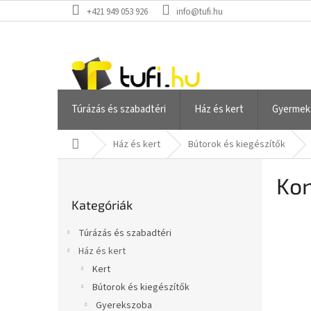
Ugrás
+421 949 053 926
info@tufi.hu
a
fő
tartalomhoz
Túrázás és szabadtéri
Ház és kert
Gyermek
Kezdőlap
Ház és kert
Bútorok és kiegészítők
O
Kon
l
Kategóriák
d
Kategóriák
átugrása
a
l
Túrázás és szabadtéri
s
Ház és kert
ó
Kert
p
a
Bútorok és kiegészítők
n
Gyerekszoba