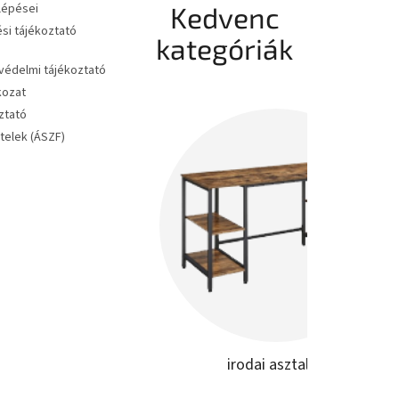
 lépései
Kedvenc
si tájékoztató
kategóriák
édelmi tájékoztató
kozat
ztató
ételek (ÁSZF)
irodai asztalok