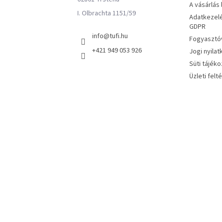
A vásárlás
I. Olbrachta 1151/59
Adatkezelé
GDPR
info
@
tufi.hu
Fogyasztóv
+421 949 053 926
Jogi nyilat
Süti tájéko
Üzleti felt