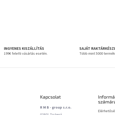
INGYENES KISZÁLLÍTÁS
SAJÁT RAKTÁRKÉSZ
199€ feletti vásárlás esetén.
Több mint 5000 termék
Kapcsolat
Informá
számár
R M B - group s.r.o.
Elérhetős
02801 Trstená