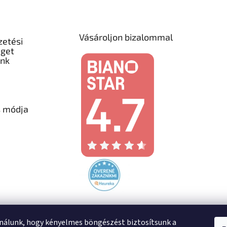
Vásároljon bizalommal
zetési
éget
unk
s módja
nálunk, hogy kényelmes böngészést biztosítsunk a