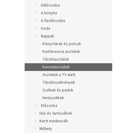
e
Hálószoba
l
A konyha
A fürdőszoba
Iroda
Nappali
Könyvtárak és polcok
Konferencia asztalok
Tárolóasztalok
Konzolasztalok
Asztalok a TV alatt
Tárolószekrények
Székek és padok
hintaszékek
Előszoba
Ház és tartozékok
Kerti medencék
Műhely