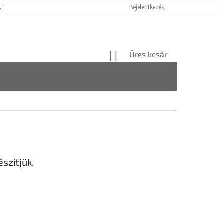
ATÓ GDPR
FOGYASZTÓVÉDELMI TÁJÉKOZTATÓ
Bejelentkezés
JOGI NYILATKOZAT
KOSÁR
Üres kosár
szítjük.