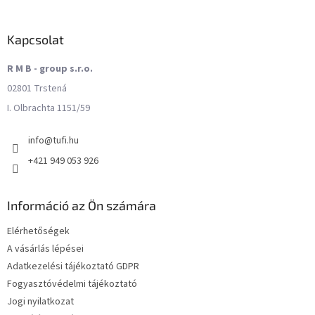
Kapcsolat
R M B - group s.r.o.
02801 Trstená
I. Olbrachta 1151/59
info
@
tufi.hu
+421 949 053 926
Információ az Ön számára
Elérhetőségek
A vásárlás lépései
Adatkezelési tájékoztató GDPR
Fogyasztóvédelmi tájékoztató
Jogi nyilatkozat