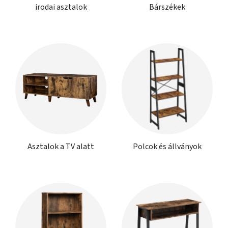
irodai asztalok
Bárszékek
Asztalok a TV alatt
Polcok és állványok