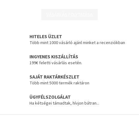
VÁSÁRLÁS FOLYTATÁSA
HITELES ÜZLET
Több mint 1000 vásárló ajánl minket a recenziókban
INGYENES KISZÁLLÍTÁS
199€ feletti vásárlás esetén.
SAJÁT RAKTÁRKÉSZLET
Több mint 5000 termék raktáron
ÜGYFÉLSZOLGÁLAT
Ha kétségei támadtak, hívjon bátran...
L
á
b
l