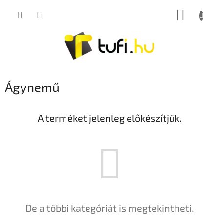
Ugrás
KOSÁR
a
fő
tartalomhoz
Ágynemű
A terméket jelenleg előkészítjük.
De a többi kategóriát is megtekintheti.