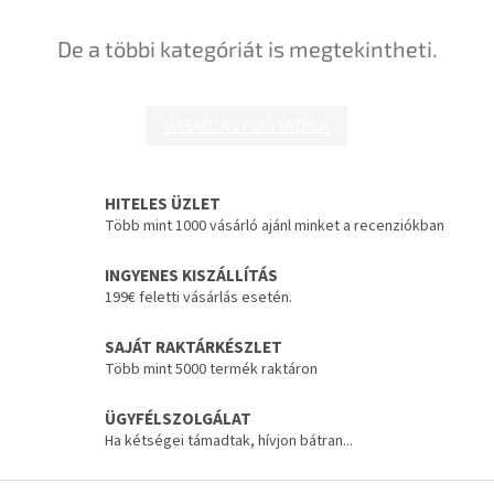
De a többi kategóriát is megtekintheti.
VÁSÁRLÁS FOLYTATÁSA
HITELES ÜZLET
Több mint 1000 vásárló ajánl minket a recenziókban
INGYENES KISZÁLLÍTÁS
199€ feletti vásárlás esetén.
SAJÁT RAKTÁRKÉSZLET
Több mint 5000 termék raktáron
ÜGYFÉLSZOLGÁLAT
Ha kétségei támadtak, hívjon bátran...
L