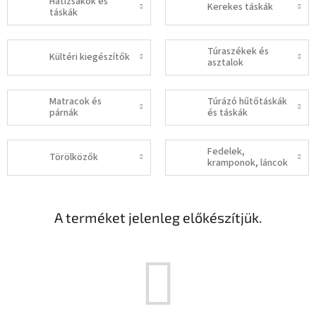
Hátizsákok és
Kerekes táskák
táskák
Túraszékek és
Kültéri kiegészítők
asztalok
Matracok és
Túrázó hűtőtáskák
párnák
és táskák
Fedelek,
Törölközők
kramponok, láncok
A terméket jelenleg előkészítjük.