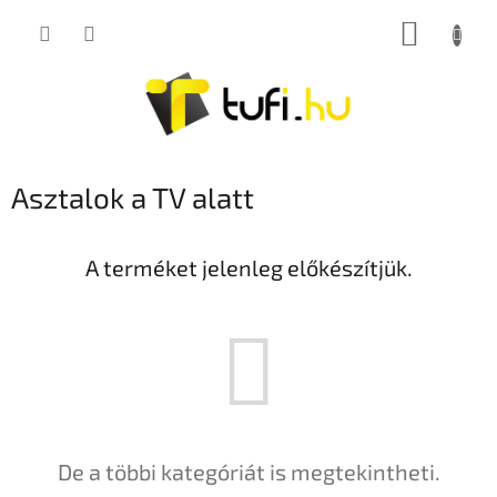
Ugrás
KOSÁR
a
fő
tartalomhoz
Asztalok a TV alatt
A terméket jelenleg előkészítjük.
De a többi kategóriát is megtekintheti.