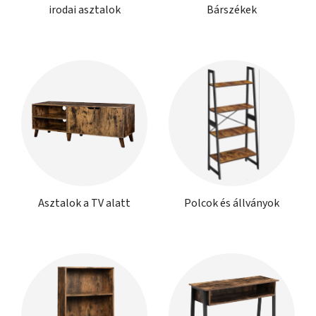
irodai asztalok
Bárszékek
Asztalok a TV alatt
Polcok és állványok