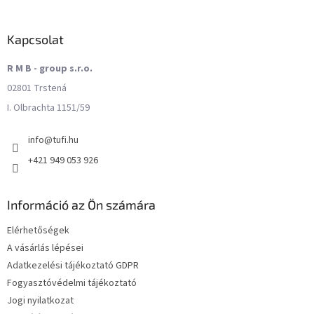
Kapcsolat
R M B - group s.r.o.
02801 Trstená
I. Olbrachta 1151/59
info
@
tufi.hu
+421 949 053 926
Információ az Ön számára
Elérhetőségek
A vásárlás lépései
Adatkezelési tájékoztató GDPR
Fogyasztóvédelmi tájékoztató
Jogi nyilatkozat