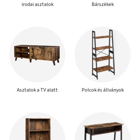
irodai asztalok
Bárszékek
Asztalok a TV alatt
Polcok és állványok