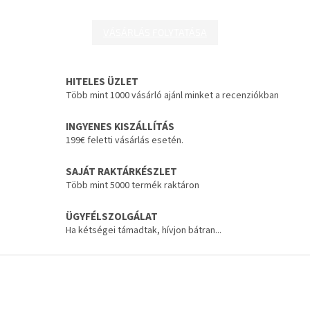
VÁSÁRLÁS FOLYTATÁSA
HITELES ÜZLET
Több mint 1000 vásárló ajánl minket a recenziókban
INGYENES KISZÁLLÍTÁS
199€ feletti vásárlás esetén.
SAJÁT RAKTÁRKÉSZLET
Több mint 5000 termék raktáron
ÜGYFÉLSZOLGÁLAT
Ha kétségei támadtak, hívjon bátran...
L
á
b
l