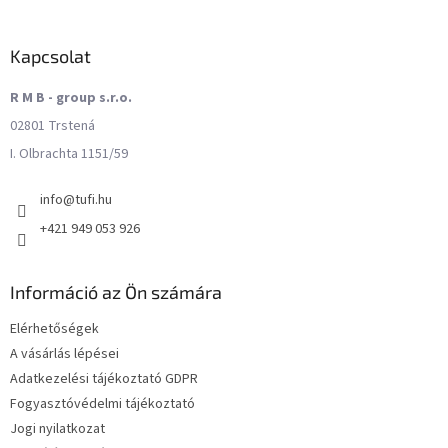
Kapcsolat
R M B - group s.r.o.
02801 Trstená
I. Olbrachta 1151/59
info
@
tufi.hu
+421 949 053 926
Információ az Ön számára
Elérhetőségek
A vásárlás lépései
Adatkezelési tájékoztató GDPR
Fogyasztóvédelmi tájékoztató
Jogi nyilatkozat