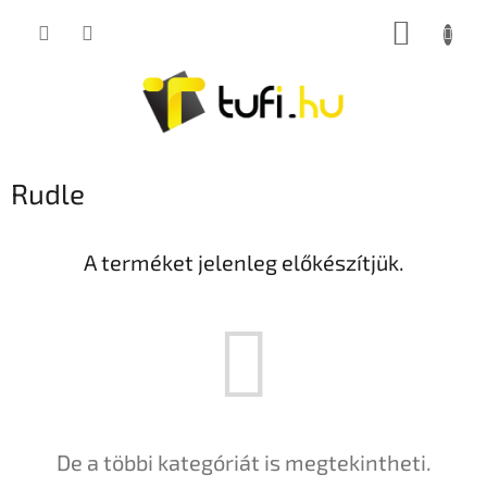
Ugrás
KOSÁR
a
fő
tartalomhoz
Rudle
A terméket jelenleg előkészítjük.
De a többi kategóriát is megtekintheti.