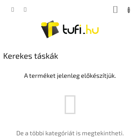
Ugrás
KOSÁR
a
fő
tartalomhoz
Kerekes táskák
A terméket jelenleg előkészítjük.
De a többi kategóriát is megtekintheti.