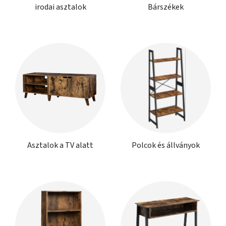
irodai asztalok
Bárszékek
Asztalok a TV alatt
Polcok és állványok