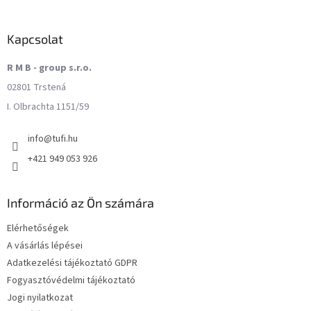
Kapcsolat
R M B - group s.r.o.
02801 Trstená
I. Olbrachta 1151/59
info
@
tufi.hu
+421 949 053 926
Információ az Ön számára
Elérhetőségek
A vásárlás lépései
Adatkezelési tájékoztató GDPR
Fogyasztóvédelmi tájékoztató
Jogi nyilatkozat