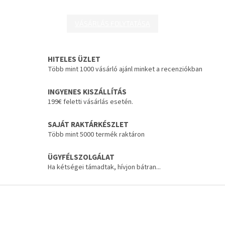
VÁSÁRLÁS FOLYTATÁSA
HITELES ÜZLET
Több mint 1000 vásárló ajánl minket a recenziókban
INGYENES KISZÁLLÍTÁS
199€ feletti vásárlás esetén.
SAJÁT RAKTÁRKÉSZLET
Több mint 5000 termék raktáron
ÜGYFÉLSZOLGÁLAT
Ha kétségei támadtak, hívjon bátran...
L
á
b
l