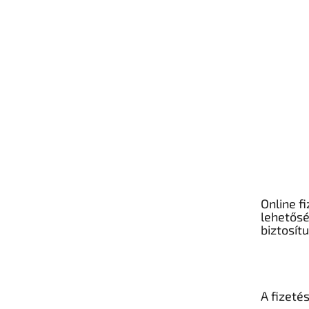
Online fi
lehetős
biztosít
A fizeté