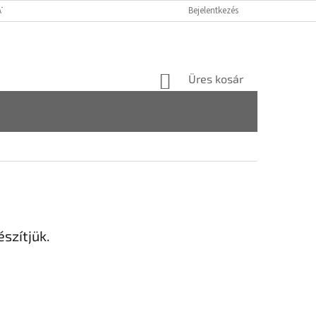
ATÓ GDPR
FOGYASZTÓVÉDELMI TÁJÉKOZTATÓ
Bejelentkezés
JOGI NYILATKOZAT
KOSÁR
Üres kosár
szítjük.