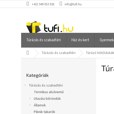
Ugrás
+421 949 053 926
info@tufi.hu
a
fő
tartalomhoz
Túrázás és szabadtéri
Ház és kert
Gyermek
Kezdőlap
Túrázás és szabadtéri
Túrázó hűtőtáskák
O
Túr
l
Kategóriák
d
Kategóriák
átugrása
a
l
Túrázás és szabadtéri
s
Termikus alsónemű
ó
Utazási bőröndök
p
a
Államok
n
Piknik takarók