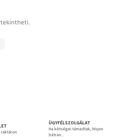
tekintheti.
ÜGYFÉLSZOLGÁLAT
LET
Ha kétségei támadtak, hívjon
 raktáron
bátran...