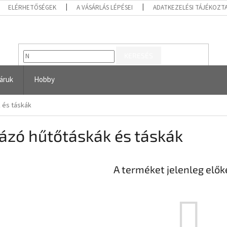
ELÉRHETŐSÉGEK
A VÁSÁRLÁS LÉPÉSEI
ADATKEZELÉSI TÁJÉKOZT
KERESÉS
áruk
Hobby
 és táskák
ázó hűtőtáskák és táskák
A terméket jelenleg előké