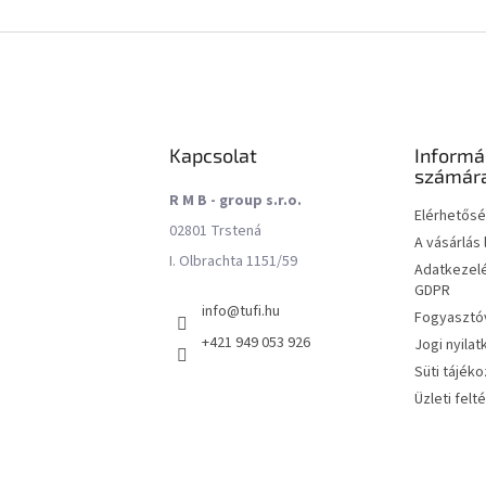
Kapcsolat
Informá
számár
R M B - group s.r.o.
Elérhetős
02801 Trstená
A vásárlás
I. Olbrachta 1151/59
Adatkezelé
GDPR
info
@
tufi.hu
Fogyasztóv
+421 949 053 926
Jogi nyilat
Süti tájéko
Üzleti felt