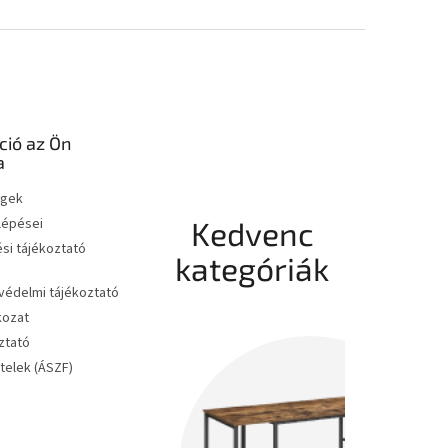
ció az Ön
a
égek
 lépései
Kedvenc
si tájékoztató
kategóriák
édelmi tájékoztató
kozat
ztató
ételek (ÁSZF)