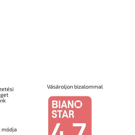
Vásároljon bizalommal
zetési
éget
unk
s módja