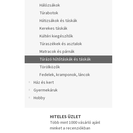
e
Hálózsákok
l
Túrabotok
Hátizsákok és táskák
Kerekes táskák
Kültéri kiegészítők
Túraszékek és asztalok
Matracok és párnák
Túrázó hűtőtáskák és táskák
Törölközők
Fedelek, kramponok, láncok
Ház és kert
Gyermekáruk
Hobby
HITELES ÜZLET
Több mint 1000 vásárló ajánl
minket a recenziókban