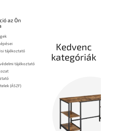
ció az Ön
a
égek
 lépései
Kedvenc
si tájékoztató
kategóriák
édelmi tájékoztató
kozat
ztató
ételek (ÁSZF)