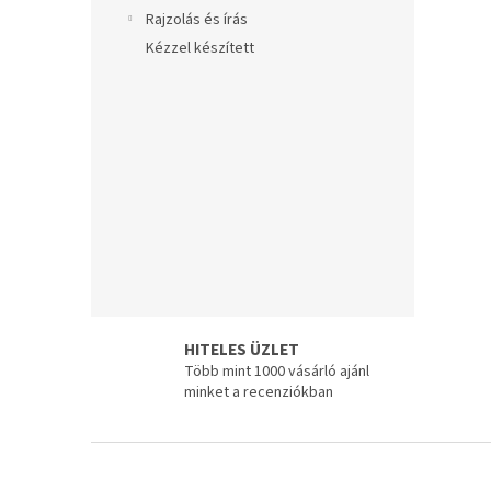
e
Rajzolás és írás
l
Kézzel készített
HITELES ÜZLET
Több mint 1000 vásárló ajánl
minket a recenziókban
L
á