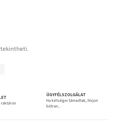
tekintheti.
ÜGYFÉLSZOLGÁLAT
LET
Ha kétségei támadtak, hívjon
 raktáron
bátran...