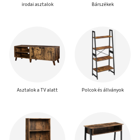
irodai asztalok
Bárszékek
Asztalok a TV alatt
Polcok és állványok