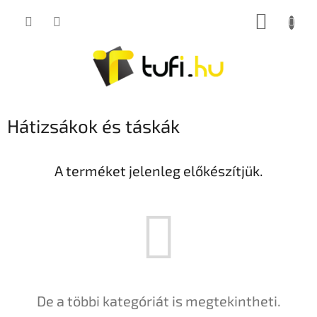
Ugrás
KOSÁR
a
fő
tartalomhoz
Hátizsákok és táskák
A terméket jelenleg előkészítjük.
De a többi kategóriát is megtekintheti.