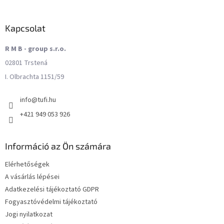
Kapcsolat
R M B - group s.r.o.
02801 Trstená
I. Olbrachta 1151/59
info
@
tufi.hu
+421 949 053 926
Információ az Ön számára
Elérhetőségek
A vásárlás lépései
Adatkezelési tájékoztató GDPR
Fogyasztóvédelmi tájékoztató
Jogi nyilatkozat