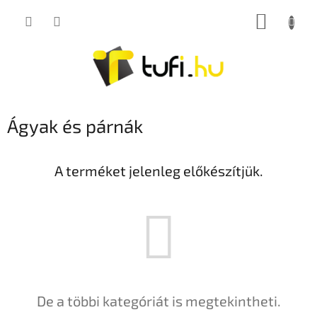
Ugrás
KOSÁR
a
fő
tartalomhoz
Ágyak és párnák
A terméket jelenleg előkészítjük.
De a többi kategóriát is megtekintheti.