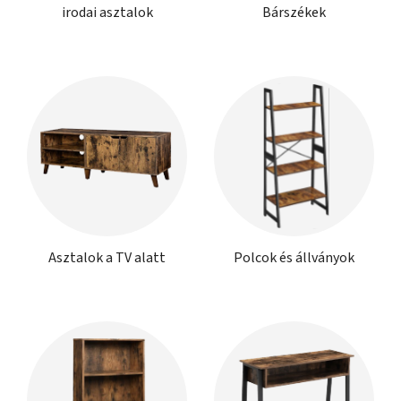
irodai asztalok
Bárszékek
Asztalok a TV alatt
Polcok és állványok