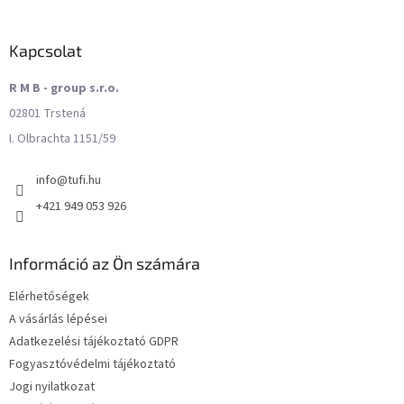
Kapcsolat
R M B - group s.r.o.
02801 Trstená
I. Olbrachta 1151/59
info
@
tufi.hu
+421 949 053 926
Információ az Ön számára
Elérhetőségek
A vásárlás lépései
Adatkezelési tájékoztató GDPR
Fogyasztóvédelmi tájékoztató
Jogi nyilatkozat