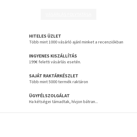
VÁSÁRLÁS FOLYTATÁSA
HITELES ÜZLET
Több mint 1000 vásárló ajánl minket a recenziókban
INGYENES KISZÁLLÍTÁS
199€ feletti vásárlás esetén.
SAJÁT RAKTÁRKÉSZLET
Több mint 5000 termék raktáron
ÜGYFÉLSZOLGÁLAT
Ha kétségei támadtak, hívjon bátran...
L
á
b
l