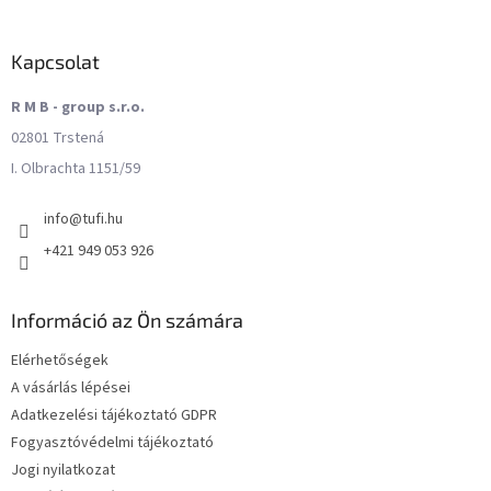
Kapcsolat
R M B - group s.r.o.
02801 Trstená
I. Olbrachta 1151/59
info
@
tufi.hu
+421 949 053 926
Információ az Ön számára
Elérhetőségek
A vásárlás lépései
Adatkezelési tájékoztató GDPR
Fogyasztóvédelmi tájékoztató
Jogi nyilatkozat