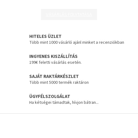
VÁSÁRLÁS FOLYTATÁSA
HITELES ÜZLET
Több mint 1000 vásárló ajánl minket a recenziókban
INGYENES KISZÁLLÍTÁS
199€ feletti vásárlás esetén.
SAJÁT RAKTÁRKÉSZLET
Több mint 5000 termék raktáron
ÜGYFÉLSZOLGÁLAT
Ha kétségei támadtak, hívjon bátran...
L
á
b
l