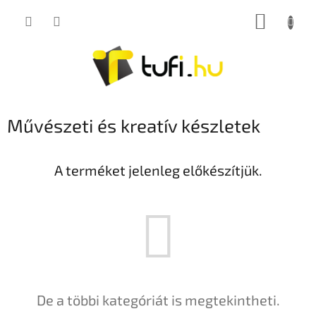
Ugrás
KOSÁR
a
fő
tartalomhoz
Művészeti és kreatív készletek
A terméket jelenleg előkészítjük.
De a többi kategóriát is megtekintheti.