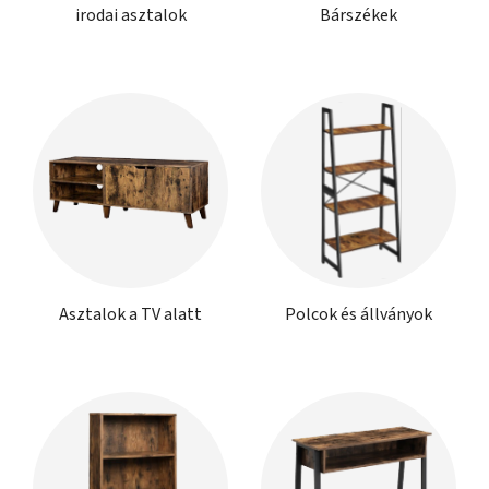
irodai asztalok
Bárszékek
Asztalok a TV alatt
Polcok és állványok