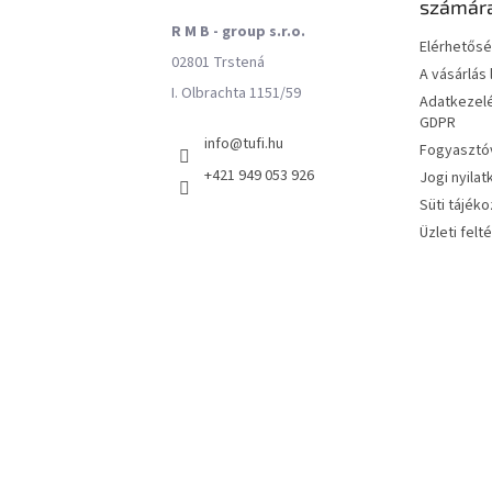
számár
R M B - group s.r.o.
Elérhetős
02801 Trstená
A vásárlás
I. Olbrachta 1151/59
Adatkezelé
GDPR
info
@
tufi.hu
Fogyasztóv
+421 949 053 926
Jogi nyilat
Süti tájéko
Üzleti felt