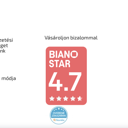
Vásároljon bizalommal
zetési
éget
unk
s módja