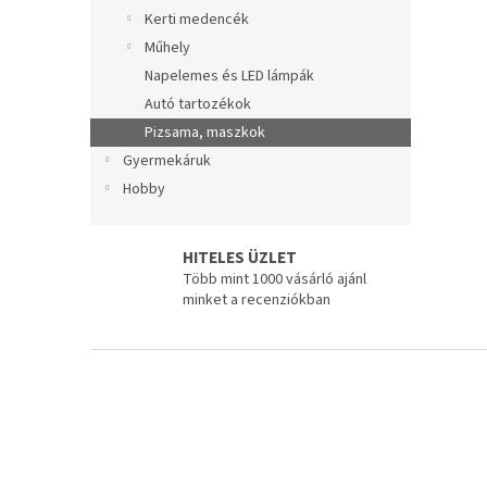
e
Kerti medencék
l
Műhely
Napelemes és LED lámpák
Autó tartozékok
Pizsama, maszkok
Gyermekáruk
Hobby
HITELES ÜZLET
Több mint 1000 vásárló ajánl
minket a recenziókban
L
á
b
l
é
c