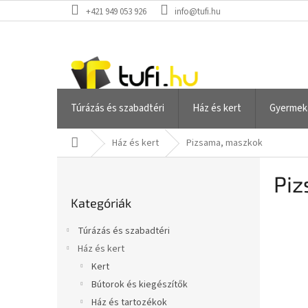
Ugrás
+421 949 053 926
info@tufi.hu
a
fő
tartalomhoz
Túrázás és szabadtéri
Ház és kert
Gyermek
Kezdőlap
Ház és kert
Pizsama, maszkok
O
Piz
l
Kategóriák
d
Kategóriák
átugrása
a
l
Túrázás és szabadtéri
s
Ház és kert
ó
Kert
p
a
Bútorok és kiegészítők
n
Ház és tartozékok