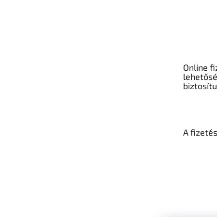
Online fi
lehetős
biztosít
A fizeté