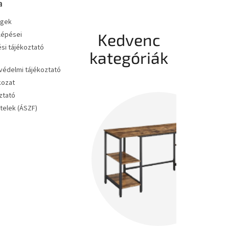
a
égek
 lépései
Kedvenc
si tájékoztató
kategóriák
édelmi tájékoztató
kozat
ztató
ételek (ÁSZF)