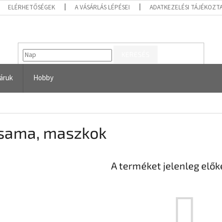
ELÉRHETŐSÉGEK
A VÁSÁRLÁS LÉPÉSEI
ADATKEZELÉSI TÁJÉKOZT
KERESÉS
áruk
Hobby
sama, maszkok
A terméket jelenleg előké