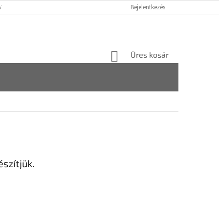
ATÓ GDPR
FOGYASZTÓVÉDELMI TÁJÉKOZTATÓ
Bejelentkezés
JOGI NYILATKOZAT
KOSÁR
Üres kosár
szítjük.