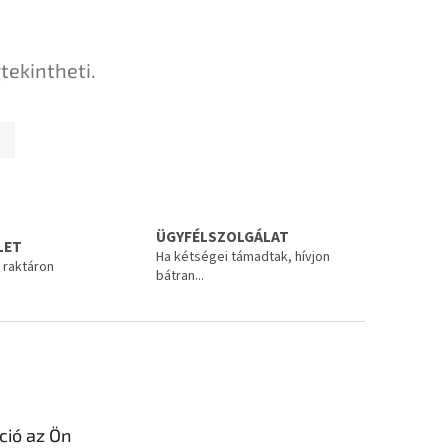
tekintheti.
ÜGYFÉLSZOLGÁLAT
LET
Ha kétségei támadtak, hívjon
 raktáron
bátran...
ció az Ön