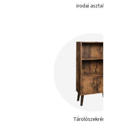
irodai asztalok
Tárolószekrények