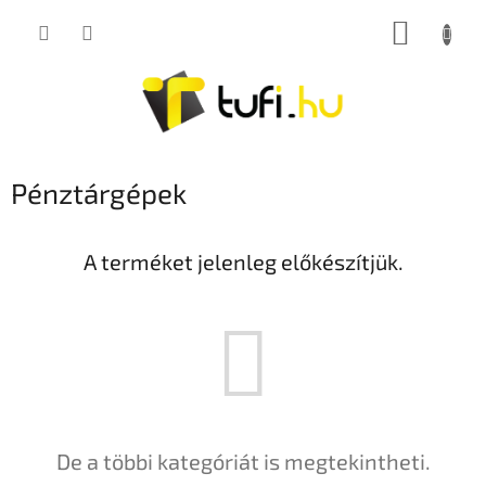
Ugrás
KOSÁR
a
fő
tartalomhoz
Pénztárgépek
A terméket jelenleg előkészítjük.
De a többi kategóriát is megtekintheti.