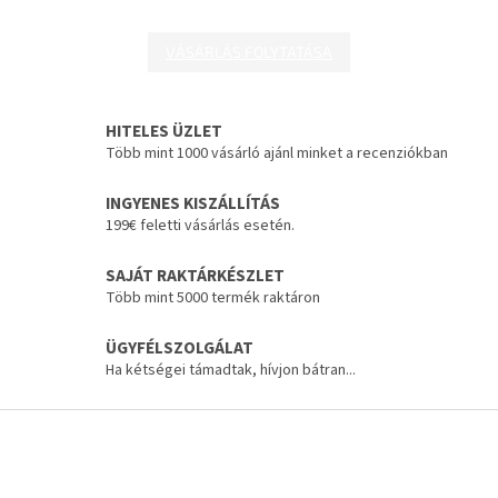
VÁSÁRLÁS FOLYTATÁSA
HITELES ÜZLET
Több mint 1000 vásárló ajánl minket a recenziókban
INGYENES KISZÁLLÍTÁS
199€ feletti vásárlás esetén.
SAJÁT RAKTÁRKÉSZLET
Több mint 5000 termék raktáron
ÜGYFÉLSZOLGÁLAT
Ha kétségei támadtak, hívjon bátran...
L
á
b
l