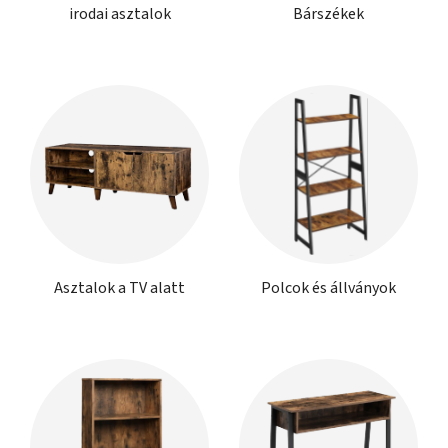
irodai asztalok
Bárszékek
Asztalok a TV alatt
Polcok és állványok