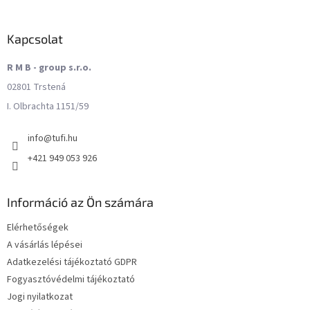
Kapcsolat
R M B - group s.r.o.
02801 Trstená
I. Olbrachta 1151/59
info
@
tufi.hu
+421 949 053 926
Információ az Ön számára
Elérhetőségek
A vásárlás lépései
Adatkezelési tájékoztató GDPR
Fogyasztóvédelmi tájékoztató
Jogi nyilatkozat