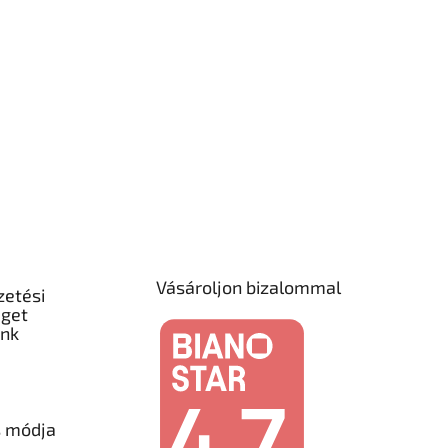
Vásároljon bizalommal
zetési
éget
unk
s módja