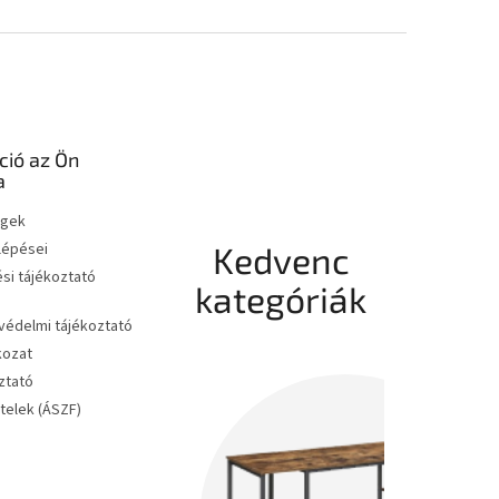
ció az Ön
a
égek
 lépései
Kedvenc
si tájékoztató
kategóriák
édelmi tájékoztató
kozat
ztató
ételek (ÁSZF)