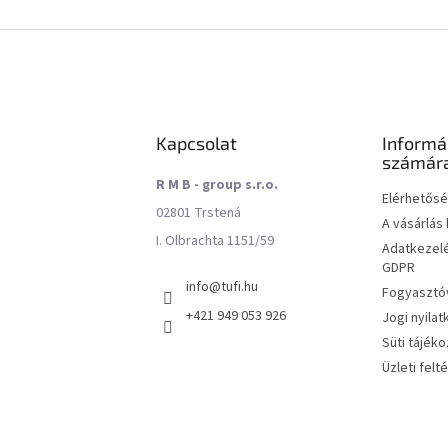
Kapcsolat
Informá
számár
R M B - group s.r.o.
Elérhetős
02801 Trstená
A vásárlás
I. Olbrachta 1151/59
Adatkezelé
GDPR
info
@
tufi.hu
Fogyasztóv
+421 949 053 926
Jogi nyilat
Süti tájéko
Üzleti felt