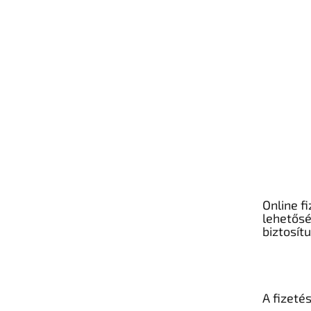
Online fi
lehetős
biztosít
A fizeté