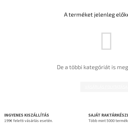
A terméket jelenleg előké
De a többi kategóriát is meg
VÁSÁRLÁS FOLYTATÁSA
INGYENES KISZÁLLÍTÁS
SAJÁT RAKTÁRKÉSZ
199€ feletti vásárlás esetén.
Több mint 5000 termék