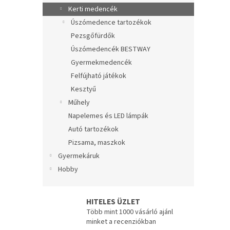
e
Kerti medencék
l
Úszómedence tartozékok
Pezsgőfürdők
Úszómedencék BESTWAY
Gyermekmedencék
Felfújható játékok
Kesztyű
Műhely
Napelemes és LED lámpák
Autó tartozékok
Pizsama, maszkok
Gyermekáruk
Hobby
HITELES ÜZLET
Több mint 1000 vásárló ajánl
minket a recenziókban