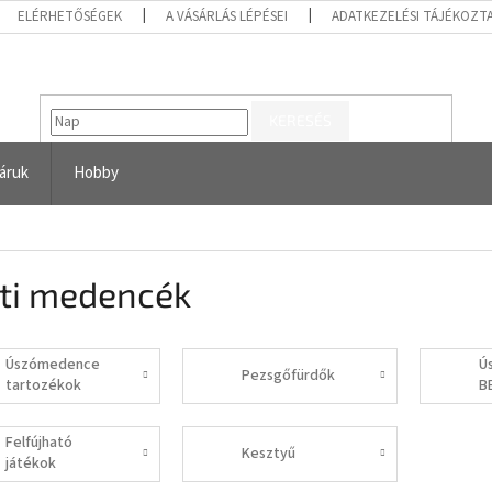
ELÉRHETŐSÉGEK
A VÁSÁRLÁS LÉPÉSEI
ADATKEZELÉSI TÁJÉKOZT
KERESÉS
áruk
Hobby
ti medencék
Úszómedence
Ú
Pezsgőfürdők
tartozékok
B
Felfújható
Kesztyű
játékok