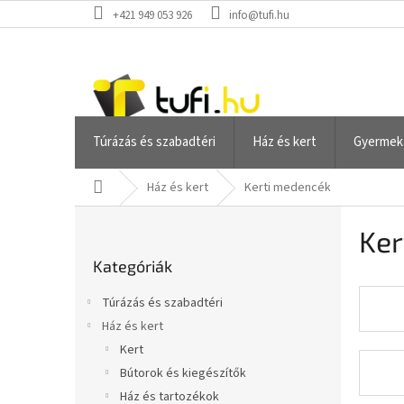
Ugrás
+421 949 053 926
info@tufi.hu
a
fő
tartalomhoz
Túrázás és szabadtéri
Ház és kert
Gyermek
Kezdőlap
Ház és kert
Kerti medencék
O
Ker
l
Kategóriák
d
Kategóriák
átugrása
a
l
Túrázás és szabadtéri
s
Ház és kert
ó
Kert
p
a
Bútorok és kiegészítők
n
Ház és tartozékok