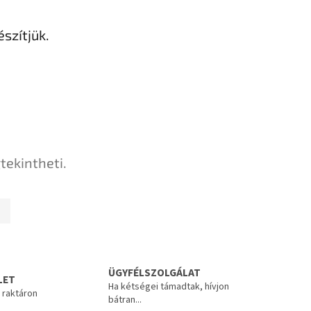
szítjük.
tekintheti.
ÜGYFÉLSZOLGÁLAT
LET
Ha kétségei támadtak, hívjon
 raktáron
bátran...