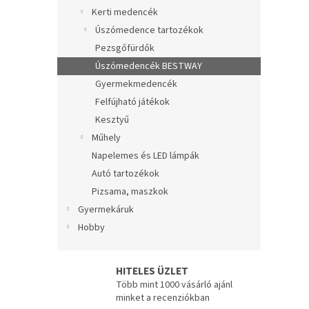
e
Kerti medencék
l
Úszómedence tartozékok
Pezsgőfürdők
Úszómedencék BESTWAY
Gyermekmedencék
Felfújható játékok
Kesztyű
Műhely
Napelemes és LED lámpák
Autó tartozékok
Pizsama, maszkok
Gyermekáruk
Hobby
HITELES ÜZLET
Több mint 1000 vásárló ajánl
minket a recenziókban