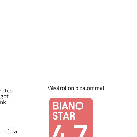
Vásároljon bizalommal
zetési
éget
unk
s módja