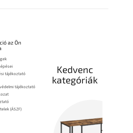
ció az Ön
a
égek
 lépései
Kedvenc
si tájékoztató
kategóriák
édelmi tájékoztató
kozat
ztató
ételek (ÁSZF)