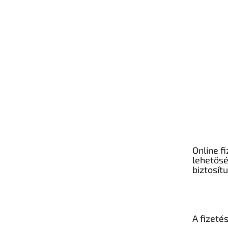
Online fi
lehetős
biztosít
A fizeté