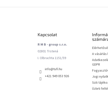
Kapcsolat
Informá
számár
R M B - group s.r.o.
Elérhetős
02801 Trstená
A vásárlás
I. Olbrachta 1151/59
Adatkezelé
GDPR
info
@
tufi.hu
Fogyasztóv
+421 949 053 926
Jogi nyilat
Süti tájéko
Üzleti felt