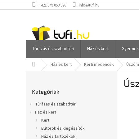
Ugrás
+421 949 053 926
info@tufi.hu
a
fő
tartalomhoz
Túrázás és szabadtéri
Ház és kert
Gyermek
Kezdőlap
Ház és kert
Kerti medencék
Úszóm
O
Ús
l
Kategóriák
d
Kategóriák
átugrása
a
l
Túrázás és szabadtéri
s
Ház és kert
ó
Kert
p
a
Bútorok és kiegészítők
n
Ház és tartozékok