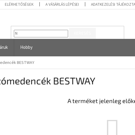
ELÉRHETŐSÉGEK
A VÁSÁRLÁS LÉPÉSEI
ADATKEZELÉSI TÁJÉKOZT
KERESÉS
áruk
Hobby
edencék BESTWAY
zómedencék BESTWAY
A terméket jelenleg előké