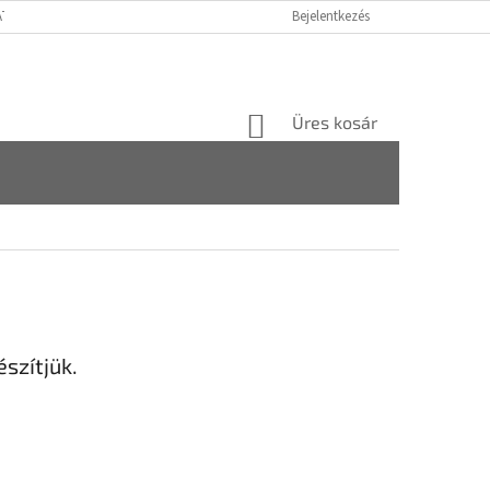
ATÓ GDPR
FOGYASZTÓVÉDELMI TÁJÉKOZTATÓ
Bejelentkezés
JOGI NYILATKOZAT
KOSÁR
Üres kosár
szítjük.