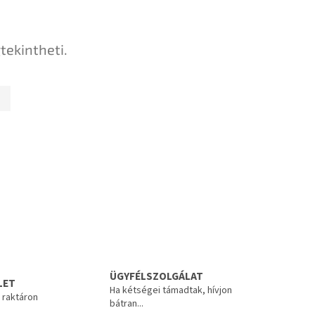
tekintheti.
ÜGYFÉLSZOLGÁLAT
LET
Ha kétségei támadtak, hívjon
 raktáron
bátran...