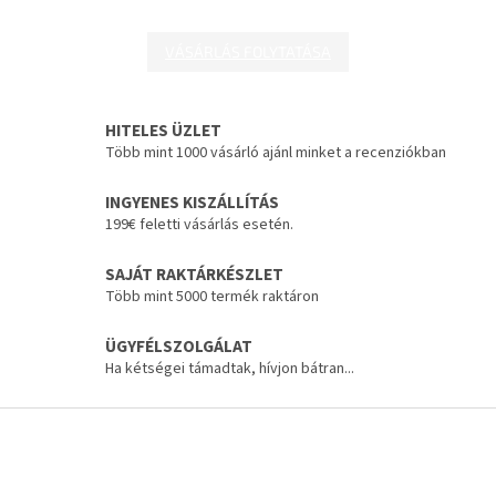
VÁSÁRLÁS FOLYTATÁSA
HITELES ÜZLET
Több mint 1000 vásárló ajánl minket a recenziókban
INGYENES KISZÁLLÍTÁS
199€ feletti vásárlás esetén.
SAJÁT RAKTÁRKÉSZLET
Több mint 5000 termék raktáron
ÜGYFÉLSZOLGÁLAT
Ha kétségei támadtak, hívjon bátran...
L
á
b
l