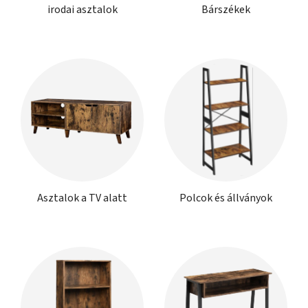
irodai asztalok
Bárszékek
Asztalok a TV alatt
Polcok és állványok