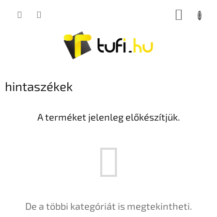
Ugrás
KOSÁR
a
fő
tartalomhoz
hintaszékek
A terméket jelenleg előkészítjük.
De a többi kategóriát is megtekintheti.