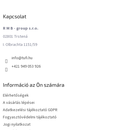
Kapcsolat
R M B - group s.r.o.
02801 Trstená
I. Olbrachta 1151/59
info
@
tufi.hu
+421 949 053 926
Információ az Ön számára
Elérhetőségek
A vásárlás lépései
Adatkezelési tájékoztató GDPR
Fogyasztóvédelmi tájékoztató
Jogi nyilatkozat