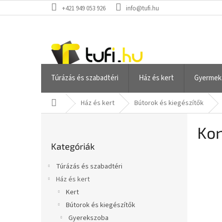
Ugrás
+421 949 053 926
info@tufi.hu
a
fő
tartalomhoz
Túrázás és szabadtéri
Ház és kert
Gyermek
Kezdőlap
Ház és kert
Bútorok és kiegészítők
O
Kon
l
Kategóriák
d
Kategóriák
átugrása
a
l
Túrázás és szabadtéri
s
Ház és kert
ó
Kert
p
a
Bútorok és kiegészítők
n
Gyerekszoba