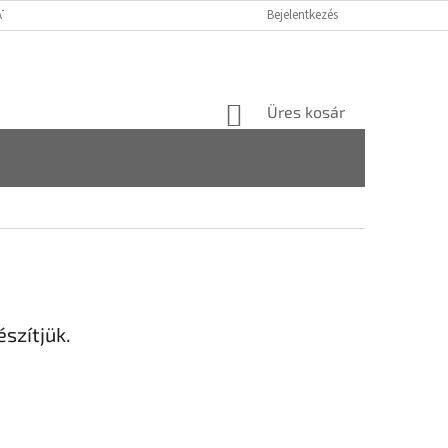
ATÓ GDPR
FOGYASZTÓVÉDELMI TÁJÉKOZTATÓ
Bejelentkezés
JOGI NYILATKOZAT
KOSÁR
Üres kosár
szítjük.