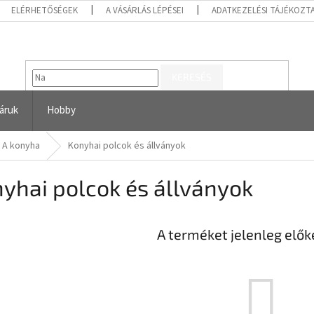
ELÉRHETŐSÉGEK
A VÁSÁRLÁS LÉPÉSEI
ADATKEZELÉSI TÁJÉKOZT
KERESÉS
áruk
Hobby
A konyha
Konyhai polcok és állványok
yhai polcok és állványok
A terméket jelenleg előké