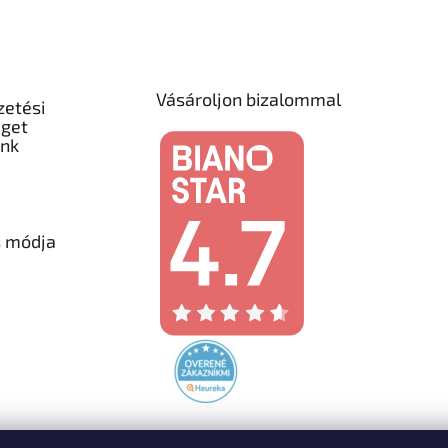
Vásároljon bizalommal
zetési
éget
unk
s módja