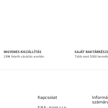
INGYENES KISZÁLLÍTÁS
SAJÁT RAKTÁRKÉSZ
199€ feletti vásárlás esetén.
Több mint 5000 termék
Kapcsolat
Informá
számár
R M B - group s.r.o.