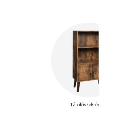
Tárolószekrények