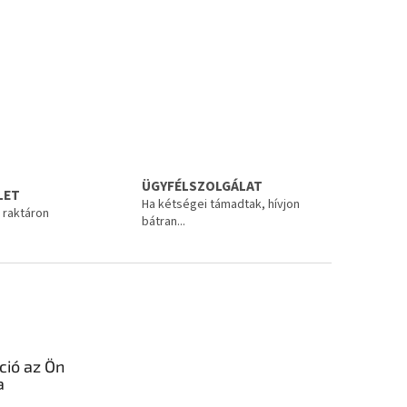
ÜGYFÉLSZOLGÁLAT
LET
Ha kétségei támadtak, hívjon
 raktáron
bátran...
ció az Ön
a