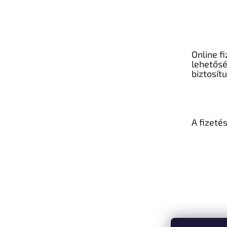
Online fi
lehetős
biztosít
A fizeté