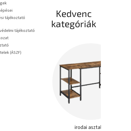
égek
 lépései
Kedvenc
si tájékoztató
kategóriák
édelmi tájékoztató
kozat
ztató
ételek (ÁSZF)
irodai asztalok