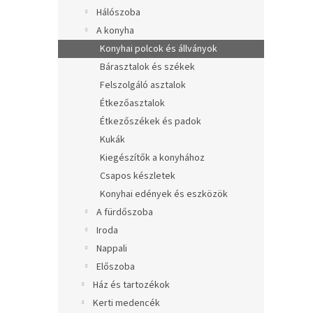
e
Hálószoba
l
A konyha
Konyhai polcok és állványok
Bárasztalok és székek
Felszolgáló asztalok
Étkezőasztalok
Étkezőszékek és padok
Kukák
Kiegészítők a konyhához
Csapos készletek
Konyhai edények és eszközök
A fürdőszoba
Iroda
Nappali
Előszoba
Ház és tartozékok
Kerti medencék