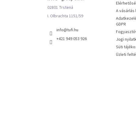
Elérhetős
02801 Trstená
A vásárlás
I. Olbrachta 1151/59
Adatkezelé
GDPR
info
@
tufi.hu
Fogyasztóv
+421 949 053 926
Jogi nyilat
Süti tájéko
Üzleti felt