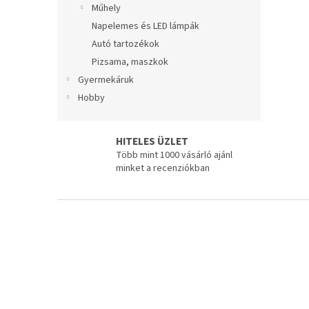
Műhely
Napelemes és LED lámpák
Autó tartozékok
Pizsama, maszkok
Gyermekáruk
Hobby
HITELES ÜZLET
Több mint 1000 vásárló ajánl
minket a recenziókban
L
á
b
l
é
c