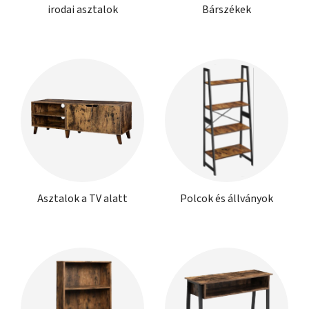
irodai asztalok
Bárszékek
Asztalok a TV alatt
Polcok és állványok