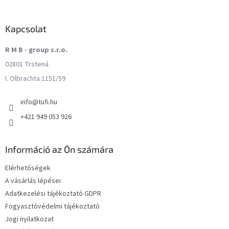
Kapcsolat
R M B - group s.r.o.
02801 Trstená
I. Olbrachta 1151/59
info
@
tufi.hu
+421 949 053 926
Információ az Ön számára
Elérhetőségek
A vásárlás lépései
Adatkezelési tájékoztató GDPR
Fogyasztóvédelmi tájékoztató
Jogi nyilatkozat