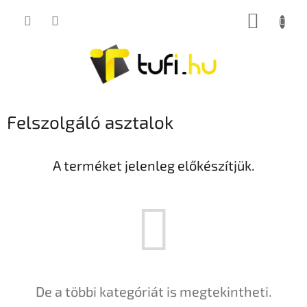
Ugrás
KOSÁR
a
fő
tartalomhoz
Felszolgáló asztalok
A terméket jelenleg előkészítjük.
De a többi kategóriát is megtekintheti.