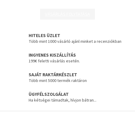
VÁSÁRLÁS FOLYTATÁSA
HITELES ÜZLET
Több mint 1000 vásárló ajánl minket a recenziókban
INGYENES KISZÁLLÍTÁS
199€ feletti vásárlás esetén.
SAJÁT RAKTÁRKÉSZLET
Több mint 5000 termék raktáron
ÜGYFÉLSZOLGÁLAT
Ha kétségei támadtak, hívjon bátran...
L
á
b
l