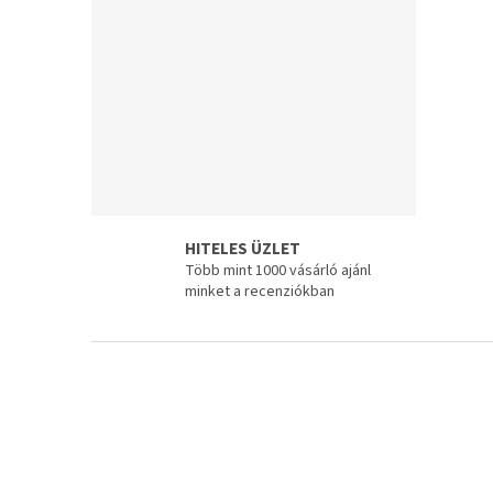
e
l
HITELES ÜZLET
Több mint 1000 vásárló ajánl
minket a recenziókban
L
á
b
l
é
c