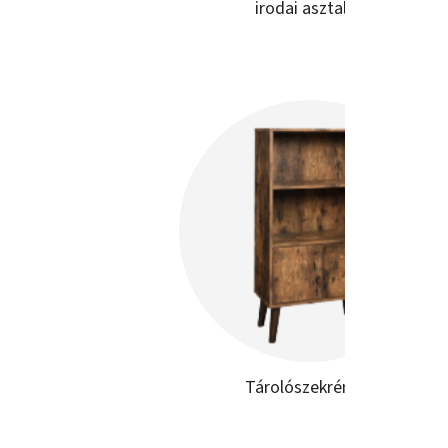
irodai asztalok
Tárolószekrények