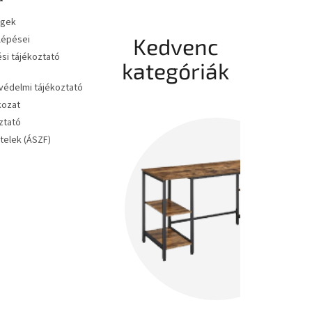
égek
 lépései
Kedvenc
si tájékoztató
kategóriák
édelmi tájékoztató
kozat
ztató
ételek (ÁSZF)