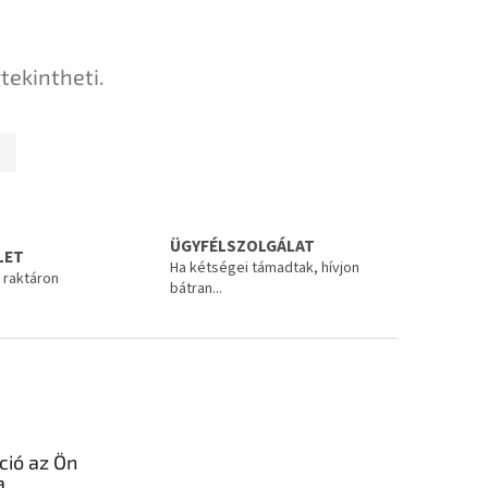
tekintheti.
ÜGYFÉLSZOLGÁLAT
LET
Ha kétségei támadtak, hívjon
 raktáron
bátran...
ció az Ön
a