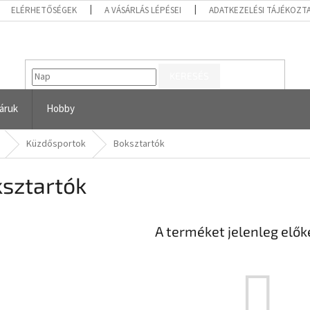
ELÉRHETŐSÉGEK
A VÁSÁRLÁS LÉPÉSEI
ADATKEZELÉSI TÁJÉKOZT
KERESÉS
áruk
Hobby
Küzdősportok
Boksztartók
sztartók
A terméket jelenleg előké