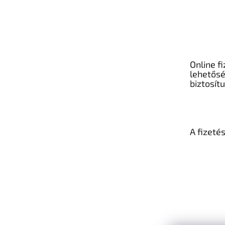
Online fi
lehetős
biztosít
A fizeté