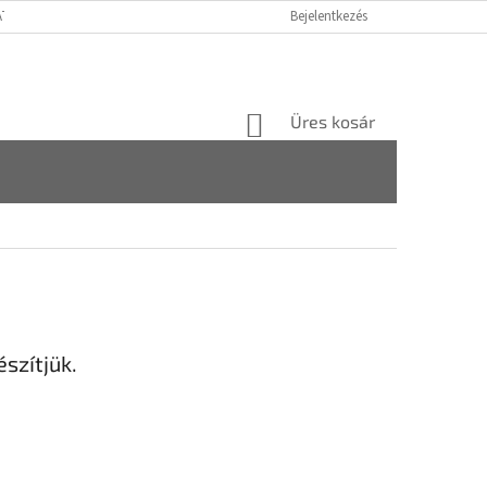
ATÓ GDPR
FOGYASZTÓVÉDELMI TÁJÉKOZTATÓ
Bejelentkezés
JOGI NYILATKOZAT
KOSÁR
Üres kosár
szítjük.