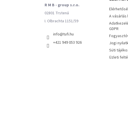
R M B - group s.r.o.
Elérhetős
02801 Trstená
A vásárlás
I. Olbrachta 1151/59
Adatkezelé
GDPR
info
@
tufi.hu
Fogyasztóv
+421 949 053 926
Jogi nyilat
Süti tájéko
Üzleti felt