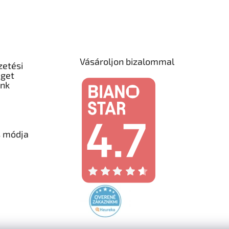
Vásároljon bizalommal
zetési
éget
unk
s módja