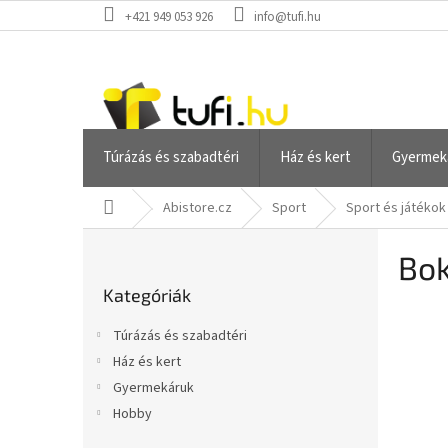
Ugrás
+421 949 053 926
info@tufi.hu
a
fő
tartalomhoz
Túrázás és szabadtéri
Ház és kert
Gyermek
Kezdőlap
Abistore.cz
Sport
Sport és játékok
O
Bok
l
Kategóriák
d
Kategóriák
átugrása
a
l
Túrázás és szabadtéri
s
Ház és kert
ó
Gyermekáruk
p
a
Hobby
n