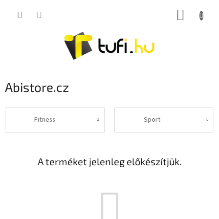
Ugrás
KOSÁR
a
fő
tartalomhoz
Abistore.cz
Fitness
Sport
A terméket jelenleg előkészítjük.