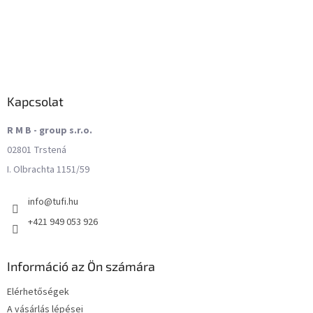
Kapcsolat
R M B - group s.r.o.
02801 Trstená
I. Olbrachta 1151/59
info
@
tufi.hu
+421 949 053 926
Információ az Ön számára
Elérhetőségek
A vásárlás lépései