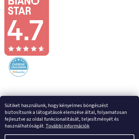
Sütiket használunk, hogy kényelmes böngészést
biztosítsunk a látogatások elemzése által, folyamatosan
fejlesztve az oldal funkcionalitását, teljesítményét és
használhatóságát.
További információk