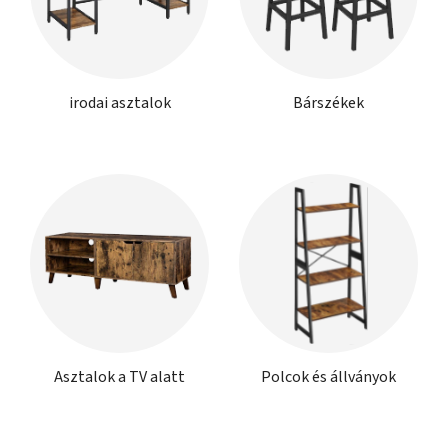
irodai asztalok
Bárszékek
Asztalok a TV alatt
Polcok és állványok