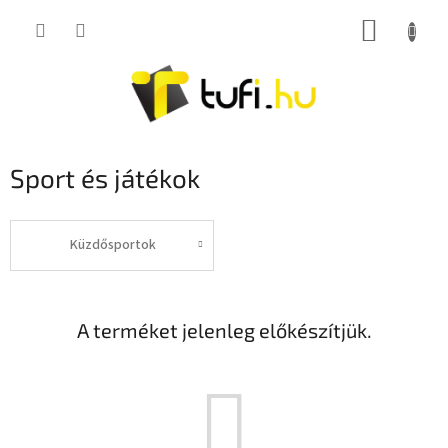
Ugrás
KOSÁR
a
fő
tartalomhoz
Sport és játékok
Küzdősportok
A terméket jelenleg előkészítjük.