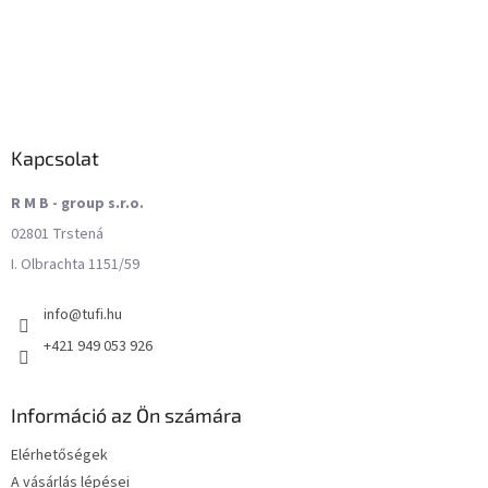
Kapcsolat
R M B - group s.r.o.
02801 Trstená
I. Olbrachta 1151/59
info
@
tufi.hu
+421 949 053 926
Információ az Ön számára
Elérhetőségek
A vásárlás lépései