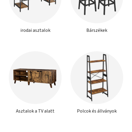
irodai asztalok
Bárszékek
Asztalok a TV alatt
Polcok és állványok