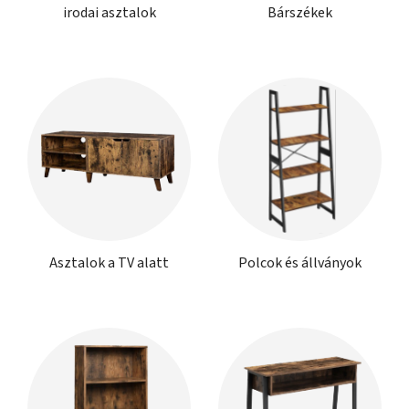
irodai asztalok
Bárszékek
Asztalok a TV alatt
Polcok és állványok