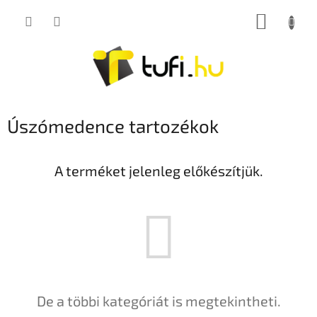
Ugrás
KOSÁR
a
fő
tartalomhoz
Úszómedence tartozékok
A terméket jelenleg előkészítjük.
De a többi kategóriát is megtekintheti.