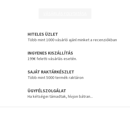
VÁSÁRLÁS FOLYTATÁSA
HITELES ÜZLET
Több mint 1000 vásárló ajánl minket a recenziókban
INGYENES KISZÁLLÍTÁS
199€ feletti vásárlás esetén.
SAJÁT RAKTÁRKÉSZLET
Több mint 5000 termék raktáron
ÜGYFÉLSZOLGÁLAT
Ha kétségei támadtak, hívjon bátran...
L
á
b
l