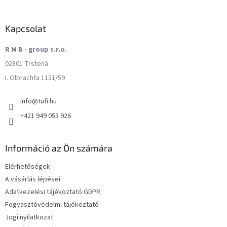
Kapcsolat
R M B - group s.r.o.
02801 Trstená
I. Olbrachta 1151/59
info
@
tufi.hu
+421 949 053 926
Információ az Ön számára
Elérhetőségek
A vásárlás lépései
Adatkezelési tájékoztató GDPR
Fogyasztóvédelmi tájékoztató
Jogi nyilatkozat