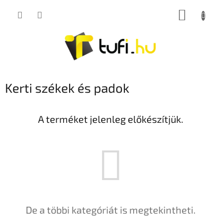
Ugrás
KOSÁR
a
fő
tartalomhoz
Kerti székek és padok
A terméket jelenleg előkészítjük.
De a többi kategóriát is megtekintheti.