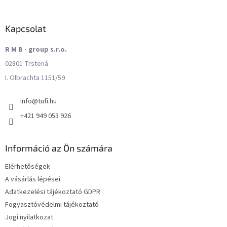
Kapcsolat
R M B - group s.r.o.
02801 Trstená
I. Olbrachta 1151/59
info
@
tufi.hu
+421 949 053 926
Információ az Ön számára
Elérhetőségek
A vásárlás lépései
Adatkezelési tájékoztató GDPR
Fogyasztóvédelmi tájékoztató
Jogi nyilatkozat