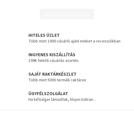
VÁSÁRLÁS FOLYTATÁSA
HITELES ÜZLET
Több mint 1000 vásárló ajánl minket a recenziókban
INGYENES KISZÁLLÍTÁS
199€ feletti vásárlás esetén.
SAJÁT RAKTÁRKÉSZLET
Több mint 5000 termék raktáron
ÜGYFÉLSZOLGÁLAT
Ha kétségei támadtak, hívjon bátran...
L
á
b
l