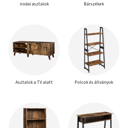
irodai asztalok
Bárszékek
Asztalok a TV alatt
Polcok és állványok