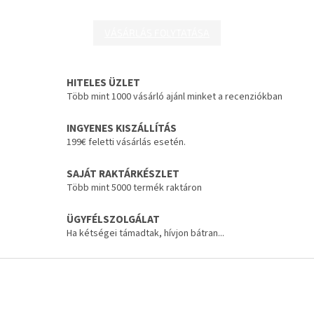
VÁSÁRLÁS FOLYTATÁSA
HITELES ÜZLET
Több mint 1000 vásárló ajánl minket a recenziókban
INGYENES KISZÁLLÍTÁS
199€ feletti vásárlás esetén.
SAJÁT RAKTÁRKÉSZLET
Több mint 5000 termék raktáron
ÜGYFÉLSZOLGÁLAT
Ha kétségei támadtak, hívjon bátran...
L
á
b
l