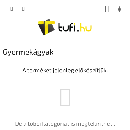
Ugrás
KOSÁR
a
fő
tartalomhoz
Gyermekágyak
A terméket jelenleg előkészítjük.
De a többi kategóriát is megtekintheti.