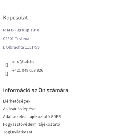
Kapcsolat
R M B - group s.r.o.
02801 Trstená
I. Olbrachta 1151/59
info
@
tufi.hu
+421 949 053 926
Információ az Ön számára
Elérhetőségek
A vásárlás lépései
Adatkezelési tájékoztató GDPR
Fogyasztóvédelmi tájékoztató
Jogi nyilatkozat