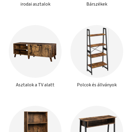
irodai asztalok
Bárszékek
Asztalok a TV alatt
Polcok és állványok