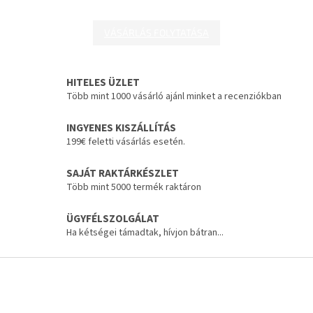
VÁSÁRLÁS FOLYTATÁSA
HITELES ÜZLET
Több mint 1000 vásárló ajánl minket a recenziókban
INGYENES KISZÁLLÍTÁS
199€ feletti vásárlás esetén.
SAJÁT RAKTÁRKÉSZLET
Több mint 5000 termék raktáron
ÜGYFÉLSZOLGÁLAT
Ha kétségei támadtak, hívjon bátran...
L
á
b
l