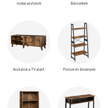
irodai asztalok
Bárszékek
Asztalok a TV alatt
Polcok és állványok