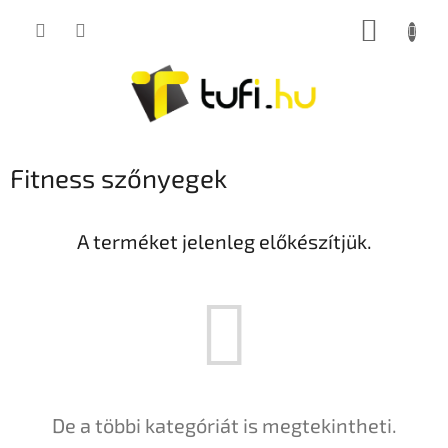
Ugrás
KOSÁR
a
fő
tartalomhoz
Fitness szőnyegek
A terméket jelenleg előkészítjük.
De a többi kategóriát is megtekintheti.