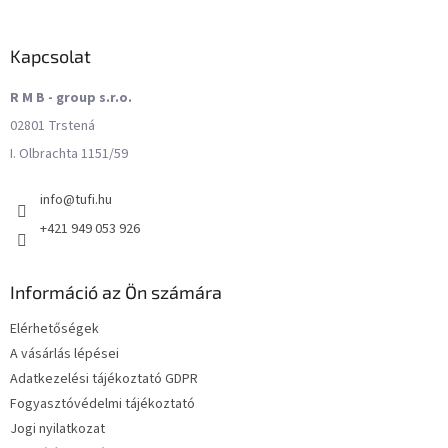
Kapcsolat
R M B - group s.r.o.
02801 Trstená
I. Olbrachta 1151/59
info
@
tufi.hu
+421 949 053 926
Információ az Ön számára
Elérhetőségek
A vásárlás lépései
Adatkezelési tájékoztató GDPR
Fogyasztóvédelmi tájékoztató
Jogi nyilatkozat