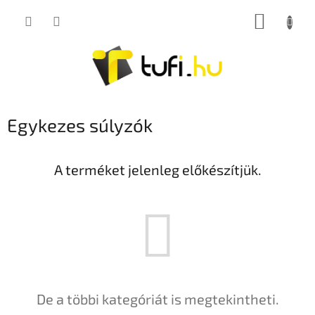
Ugrás
KOSÁR
a
fő
tartalomhoz
Egykezes súlyzók
A terméket jelenleg előkészítjük.
De a többi kategóriát is megtekintheti.