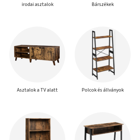
irodai asztalok
Bárszékek
Asztalok a TV alatt
Polcok és állványok