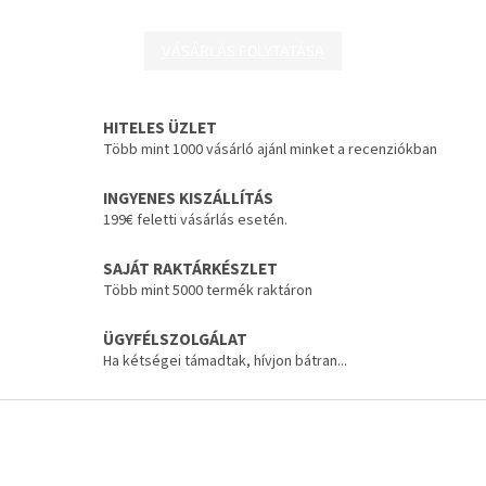
VÁSÁRLÁS FOLYTATÁSA
HITELES ÜZLET
Több mint 1000 vásárló ajánl minket a recenziókban
INGYENES KISZÁLLÍTÁS
199€ feletti vásárlás esetén.
SAJÁT RAKTÁRKÉSZLET
Több mint 5000 termék raktáron
ÜGYFÉLSZOLGÁLAT
Ha kétségei támadtak, hívjon bátran...
L
á
b
l