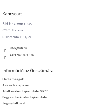
Kapcsolat
R M B - group s.r.o.
02801 Trstená
I. Olbrachta 1151/59
info
@
tufi.hu
+421 949 053 926
Információ az Ön számára
Elérhetőségek
A vásárlás lépései
Adatkezelési tájékoztató GDPR
Fogyasztóvédelmi tájékoztató
Jogi nyilatkozat