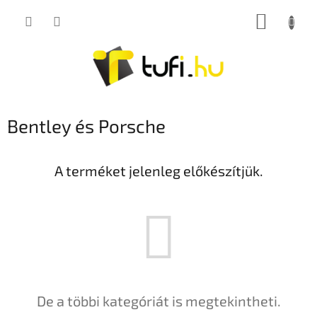
Ugrás
KOSÁR
a
fő
tartalomhoz
Bentley és Porsche
A terméket jelenleg előkészítjük.
De a többi kategóriát is megtekintheti.