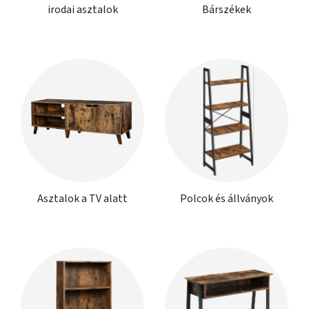
irodai asztalok
Bárszékek
Asztalok a TV alatt
Polcok és állványok