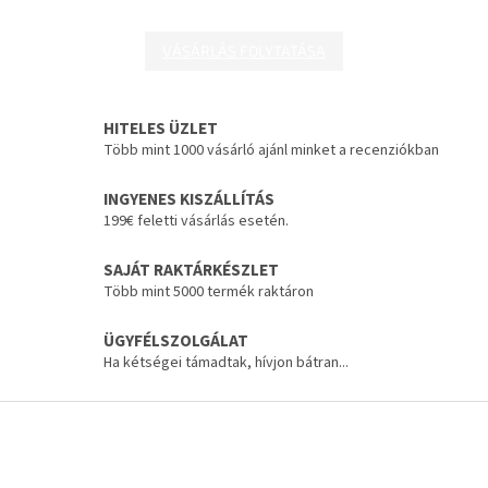
VÁSÁRLÁS FOLYTATÁSA
HITELES ÜZLET
Több mint 1000 vásárló ajánl minket a recenziókban
INGYENES KISZÁLLÍTÁS
199€ feletti vásárlás esetén.
SAJÁT RAKTÁRKÉSZLET
Több mint 5000 termék raktáron
ÜGYFÉLSZOLGÁLAT
Ha kétségei támadtak, hívjon bátran...
L
á
b
l