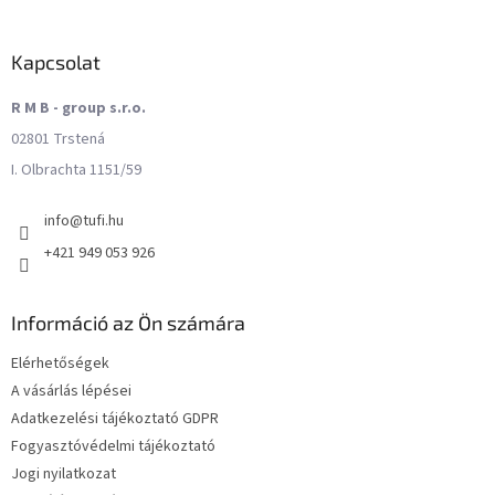
Kapcsolat
R M B - group s.r.o.
02801 Trstená
I. Olbrachta 1151/59
info
@
tufi.hu
+421 949 053 926
Információ az Ön számára
Elérhetőségek
A vásárlás lépései
Adatkezelési tájékoztató GDPR
Fogyasztóvédelmi tájékoztató
Jogi nyilatkozat