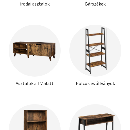
irodai asztalok
Bárszékek
Asztalok a TV alatt
Polcok és állványok