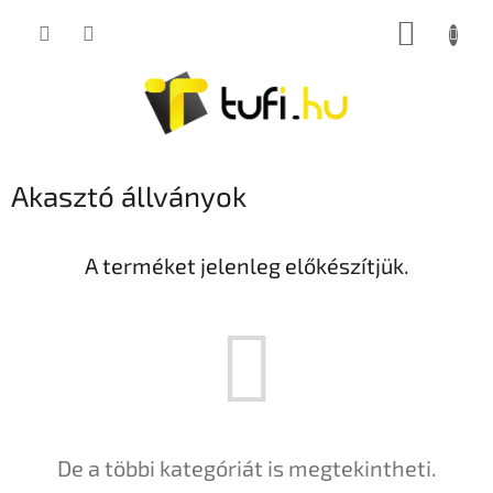
Ugrás
KOSÁR
a
fő
tartalomhoz
Akasztó állványok
A terméket jelenleg előkészítjük.
De a többi kategóriát is megtekintheti.