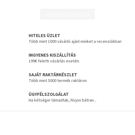
VÁSÁRLÁS FOLYTATÁSA
HITELES ÜZLET
Több mint 1000 vásárló ajánl minket a recenziókban
INGYENES KISZÁLLÍTÁS
199€ feletti vásárlás esetén.
SAJÁT RAKTÁRKÉSZLET
Több mint 5000 termék raktáron
ÜGYFÉLSZOLGÁLAT
Ha kétségei támadtak, hívjon bátran...
L
á
b
l