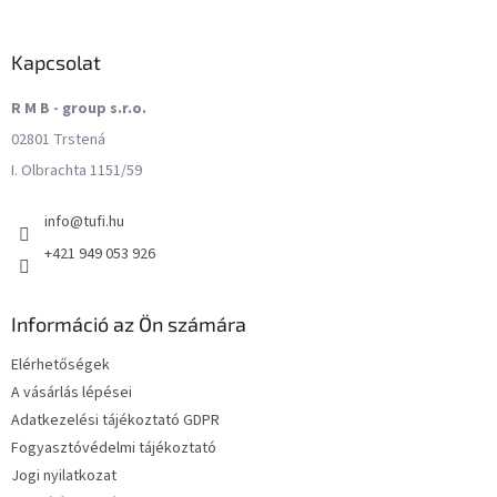
Kapcsolat
R M B - group s.r.o.
02801 Trstená
I. Olbrachta 1151/59
info
@
tufi.hu
+421 949 053 926
Információ az Ön számára
Elérhetőségek
A vásárlás lépései
Adatkezelési tájékoztató GDPR
Fogyasztóvédelmi tájékoztató
Jogi nyilatkozat