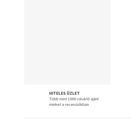
e
l
HITELES ÜZLET
Több mint 1000 vásárló ajánl
minket a recenziókban
L
á