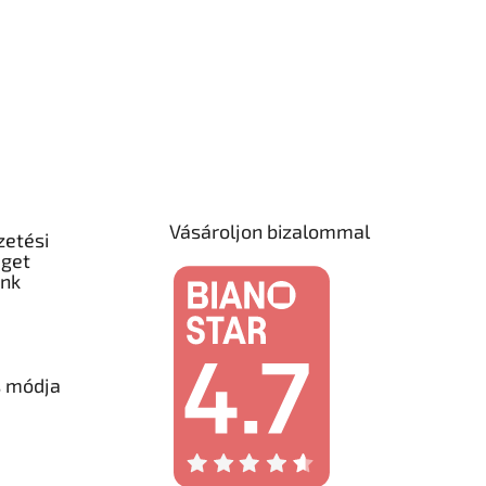
Vásároljon bizalommal
zetési
éget
unk
s módja