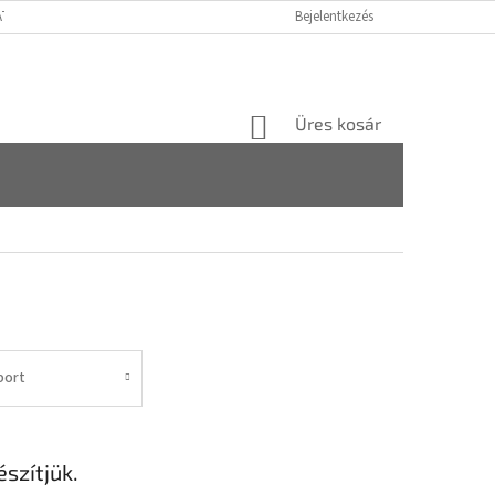
ATÓ GDPR
FOGYASZTÓVÉDELMI TÁJÉKOZTATÓ
Bejelentkezés
JOGI NYILATKOZAT
KOSÁR
Üres kosár
port
szítjük.