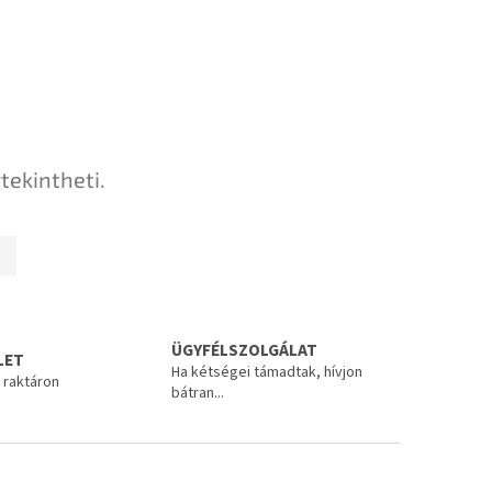
tekintheti.
ÜGYFÉLSZOLGÁLAT
LET
Ha kétségei támadtak, hívjon
 raktáron
bátran...