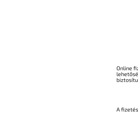
Online fi
lehetős
biztosít
A fizeté