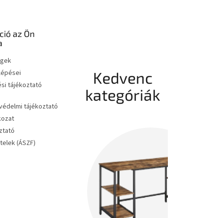
ció az Ön
a
égek
 lépései
Kedvenc
si tájékoztató
kategóriák
édelmi tájékoztató
kozat
ztató
ételek (ÁSZF)