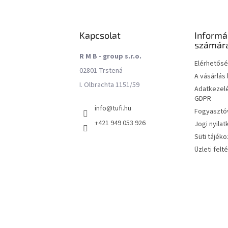
Kapcsolat
Informá
számár
R M B - group s.r.o.
Elérhetős
02801 Trstená
A vásárlás
I. Olbrachta 1151/59
Adatkezelé
GDPR
info
@
tufi.hu
Fogyasztóv
+421 949 053 926
Jogi nyilat
Süti tájéko
Üzleti felt