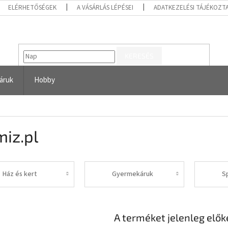
ELÉRHETŐSÉGEK
A VÁSÁRLÁS LÉPÉSEI
ADATKEZELÉSI TÁJÉKOZT
KERESÉS
áruk
Hobby
iz.pl
Ház és kert
Gyermekáruk
S
A terméket jelenleg előké