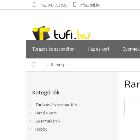
Ugrás
+421 949 053 926
info@tufi.hu
a
fő
tartalomhoz
Túrázás és szabadtéri
Ház és kert
Gyermek
Kezdőlap
Ramiz.pl
O
Ram
l
Kategóriák
d
Kategóriák
átugrása
a
l
Túrázás és szabadtéri
s
Ház és kert
ó
Gyermekáruk
p
a
Hobby
n