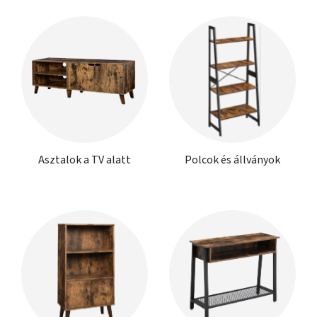
Asztalok a TV alatt
Polcok és állványok