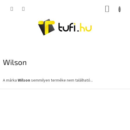
Ugrás
KOSÁR
a
fő
tartalomhoz
Wilson
A márka
Wilson
semmilyen terméke nem található...
L
á
b
l
é
c