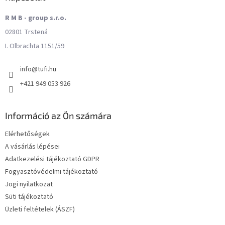
R M B - group s.r.o.
02801 Trstená
I. Olbrachta 1151/59
info
@
tufi.hu
+421 949 053 926
Információ az Ön számára
Elérhetőségek
A vásárlás lépései
Adatkezelési tájékoztató GDPR
Fogyasztóvédelmi tájékoztató
Jogi nyilatkozat
Süti tájékoztató
Üzleti feltételek (ÁSZF)