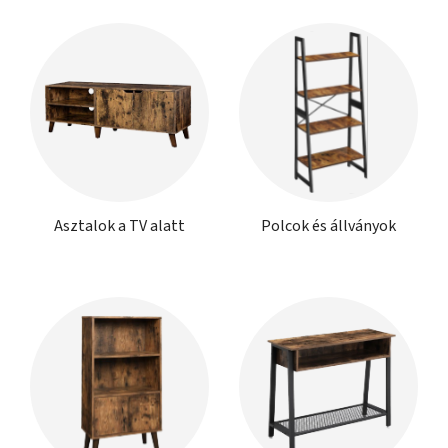
Asztalok a TV alatt
Polcok és állványok