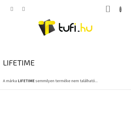
Ugrás
KOSÁR
a
fő
tartalomhoz
LIFETIME
A márka
LIFETIME
semmilyen terméke nem található...
L
á
b
l
é
c