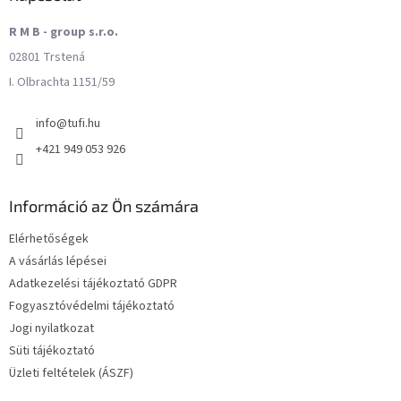
R M B - group s.r.o.
02801 Trstená
I. Olbrachta 1151/59
info
@
tufi.hu
+421 949 053 926
Információ az Ön számára
Elérhetőségek
A vásárlás lépései
Adatkezelési tájékoztató GDPR
Fogyasztóvédelmi tájékoztató
Jogi nyilatkozat
Süti tájékoztató
Üzleti feltételek (ÁSZF)